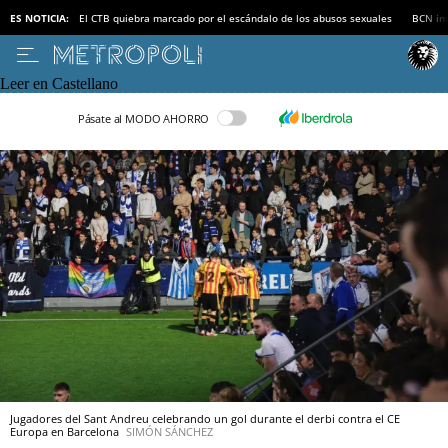
ES NOTICIA:
El CTB quiebra marcado por el escándalo de los abusos sexuales
BCN inv
Leer en Castellano
Pásate al MODO AHORRO
Jugadores del Sant Andreu celebrando un gol durante el derbi contra el CE
Europa en Barcelona
SIMÓN SÁNCHEZ