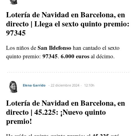
Lotería de Navidad en Barcelona, en
directo | Llega el sexto quinto premio:
97345
San Ildefonso
Los niños de
han cantado el sexto
97345
6.000 euros
quinto premio:
.
al décimo.
Elena Garrido
22 diciembre 2024
12:10h
Lotería de Navidad en Barcelona, en
directo | 45.225: ¡Nuevo quinto
premio!
45.225
Ha caído el quinto quinto premio: el
está