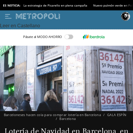
ES NOTICIA:
La estrategia de Pisarello en plena campaña
Nuevo pulmón verde en Po
Leer en Castellano
Pásate al MODO AHORRO
Barceloneses hacen cola para comprar lotería en Barcelona
GALA ESPÍN
Barcelona
Lotería de Navidad en Barcelona, en