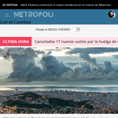
ES NOTICIA:
Adrià Pedrosa construirá la nueva residencia en el Casino de Albarrosa
B
Leer en Castellano
Pásate al MODO AHORRO
ÚLTIMA HORA
Cancelados 17 nuevos vuelos por la huelga de