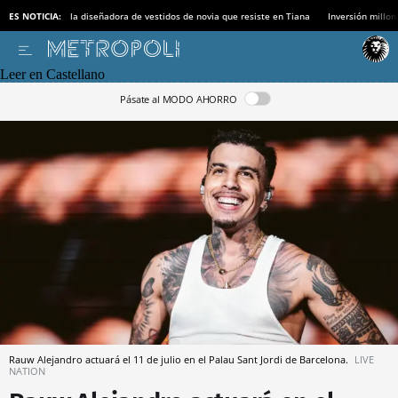
ES NOTICIA:
la diseñadora de vestidos de novia que resiste en Tiana
Inversión millon
Leer en Castellano
Pásate al MODO AHORRO
Rauw Alejandro actuará el 11 de julio en el Palau Sant Jordi de Barcelona.
LIVE
NATION