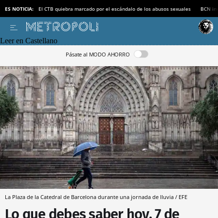
ES NOTICIA:
El CTB quiebra marcado por el escándalo de los abusos sexuales
BCN inv
Leer en Castellano
Pásate al MODO AHORRO
La Plaza de la Catedral de Barcelona durante una jornada de lluvia / EFE
Lo que debes saber hoy, 7 de