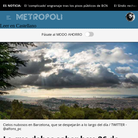
ES NOTICIA:
El ‘complicado’ engranaje tras los pisos públicos de BCN
El Síndic recha
Leer en Castellano
Pásate al MODO AHORRO
Cielos nubosos en Barcelona, que se despejarán a lo largo del día / TWITTER -
@alfons_pc