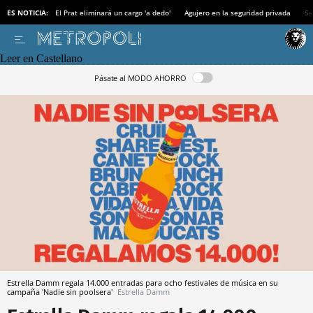
ES NOTICIA:
El Prat eliminará un cargo 'a dedo'
Agujero en la seguridad privada
Sa
Leer en Castellano
Pásate al MODO AHORRO
Estrella Damm regala 14.000 entradas para ocho festivales de música en su
campaña 'Nadie sin poolsera'
Estrella Damm