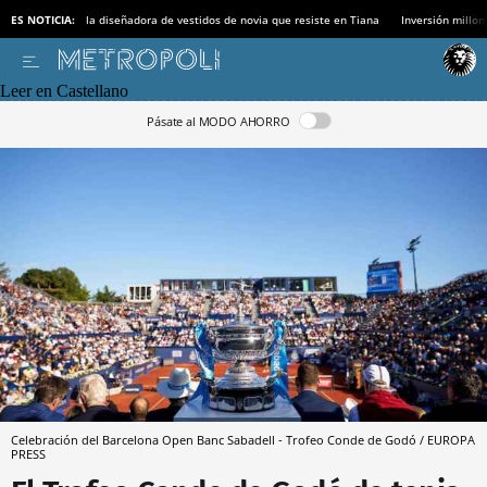
ES NOTICIA:
la diseñadora de vestidos de novia que resiste en Tiana
Inversión millon
Leer en Castellano
Pásate al MODO AHORRO
Celebración del Barcelona Open Banc Sabadell - Trofeo Conde de Godó / EUROPA
PRESS