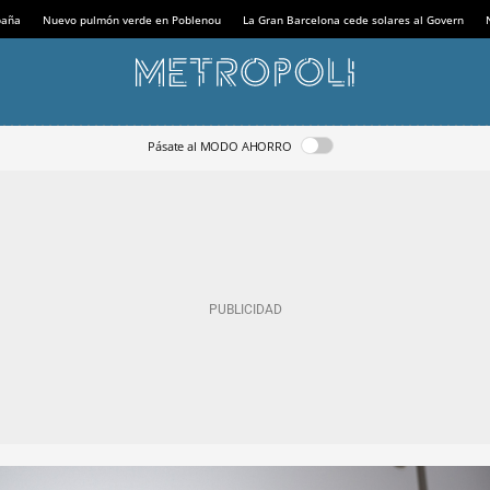
paña
Nuevo pulmón verde en Poblenou
La Gran Barcelona cede solares al Govern
Pásate al MODO AHORRO