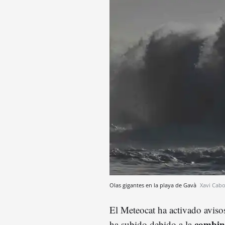
Olas gigantes en la playa de Gavà
Xavi Cab
El Meteocat ha activado avisos 
combina
ha subido debido a la