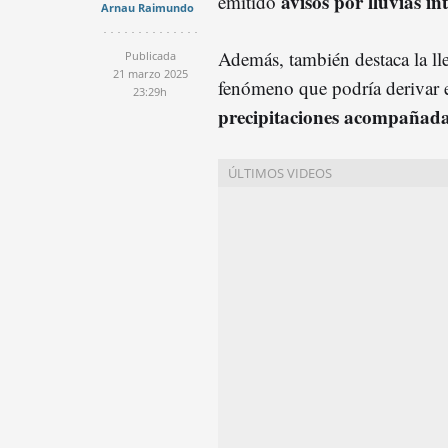
avisos por lluvias in
emitido
Arnau Raimundo
Además, también destaca la l
Publicada
21 marzo 2025
fenómeno que podría derivar e
23:29h
precipitaciones acompañada