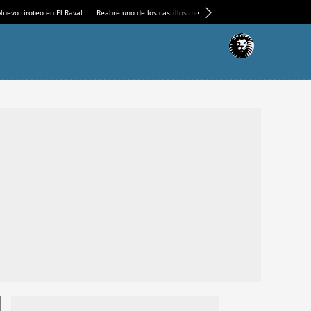
Nuevo tiroteo en El Raval
Reabre uno de los castillos medievales más espectaculares