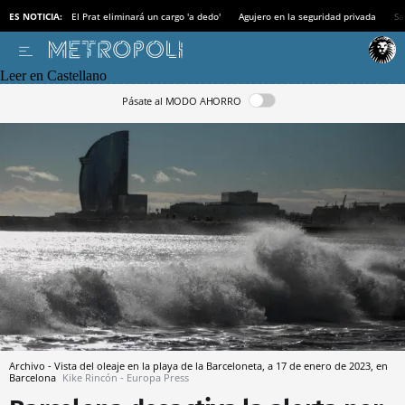
ES NOTICIA:
El Prat eliminará un cargo 'a dedo'
Agujero en la seguridad privada
Sa
Leer en Castellano
Pásate al MODO AHORRO
Archivo - Vista del oleaje en la playa de la Barceloneta, a 17 de enero de 2023, en
Barcelona
Kike Rincón - Europa Press