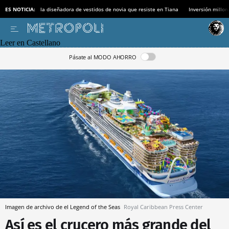
ES NOTICIA:
la diseñadora de vestidos de novia que resiste en Tiana
Inversión millon
Leer en Castellano
Pásate al MODO AHORRO
Imagen de archivo de el Legend of the Seas
Royal Caribbean Press Center
Así es el crucero más grande del