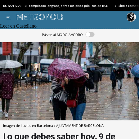
ES NOTICIA:
El ‘complicado’ engranaje tras los pisos públicos de BCN
El Síndic recha
Leer en Castellano
Pásate al MODO AHORRO
Imagen de lluvias en Barcelona / AJUNTAMENT DE BARCELONA
Lo que debes saber hoy, 9 de