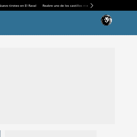
Nuevo tiroteo en El Raval
Reabre uno de los castillos medievales más espectaculares