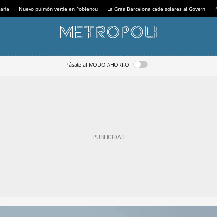
paña
Nuevo pulmón verde en Poblenou
La Gran Barcelona cede solares al Govern
Pásate al MODO AHORRO