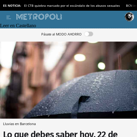
ES NOTICIA:
El CTB quiebra marcado por el escándalo de los abusos sexuales
BCN inv
Leer en Castellano
Pásate al MODO AHORRO
Lluvias en Barcelona
Lo que debes saber hoy, 22 de