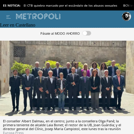
ES NOTICIA:
El CTB quiebra marcado por el escándalo de los abusos sexuales
BCN inv
Leer en Castellano
Pásate al MODO AHORRO
El conseller Albert Dalmau, en el centro; junto a la consellera Olga Pané; la
primera teniente de alcalde Laia Bonet; el rector de la UB, Joan Guàrdia; y el
director general del Clínic, Josep Maria Campistol, este lunes tras la reunión
Europa Press