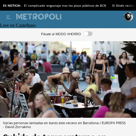
ES NOTICIA:
El ‘complicado’ engranaje tras los pisos públicos de BCN
El Síndic recha
Leer en Castellano
Pásate al MODO AHORRO
Varias personas sentadas en bares este verano en Barcelona / EUROPA PRESS
- David Zorrakino