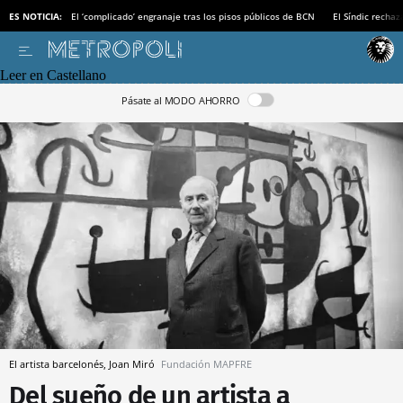
ES NOTICIA:
El ‘complicado’ engranaje tras los pisos públicos de BCN
El Síndic recha
Leer en Castellano
Pásate al MODO AHORRO
El artista barcelonés, Joan Miró
Fundación MAPFRE
Del sueño de un artista a