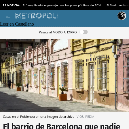
ES NOTICIA:
El ‘complicado’ engranaje tras los pisos públicos de BCN
El Síndic recha
Leer en Castellano
Pásate al MODO AHORRO
Casas en el Poblenou en una imagen de archivo
VIQUIPÈDIA
El barrio de Barcelona que nadie