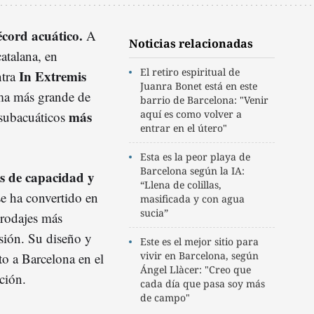
cord acuático.
A
Noticias relacionadas
catalana, en
El retiro espiritual de
In Extremis
ntra
Juanra Bonet está en este
ema más grande de
barrio de Barcelona: "Venir
más
aquí es como volver a
 subacuáticos
entrar en el útero"
Esta es la peor playa de
Barcelona según la IA:
s de capacidad y
“Llena de colillas,
se ha convertido en
masificada y con agua
sucia”
 rodajes más
isión. Su diseño y
Este es el mejor sitio para
vivir en Barcelona, según
to a Barcelona en el
Ángel Llàcer: "Creo que
ción.
cada día que pasa soy más
de campo"