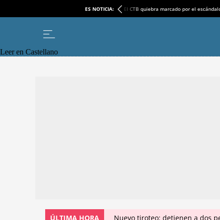
ES NOTICIA:
El CTB quiebra marcado por el escándal
Leer en Castellano
ÚLTIMA HORA
Nuevo tiroteo: detienen a dos p