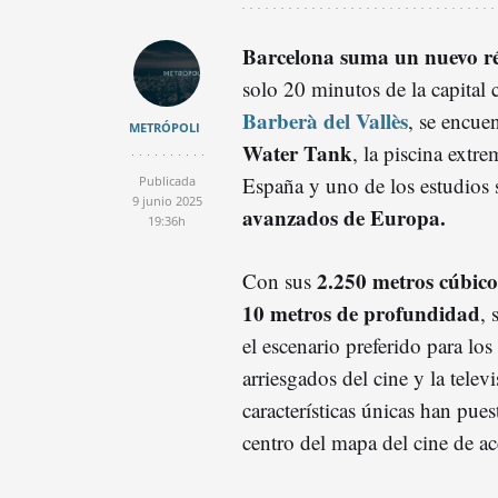
Barcelona suma un nuevo ré
solo 20 minutos de la capital 
Barberà del Vallès
, se encue
METRÓPOLI
Water Tank
, la piscina extr
España y uno de los estudios
Publicada
9 junio 2025
avanzados de Europa.
19:36h
2.250 metros cúbico
Con sus
10 metros de profundidad
, 
el escenario preferido para los
arriesgados del cine y la telev
características únicas han pues
centro del mapa del cine de ac