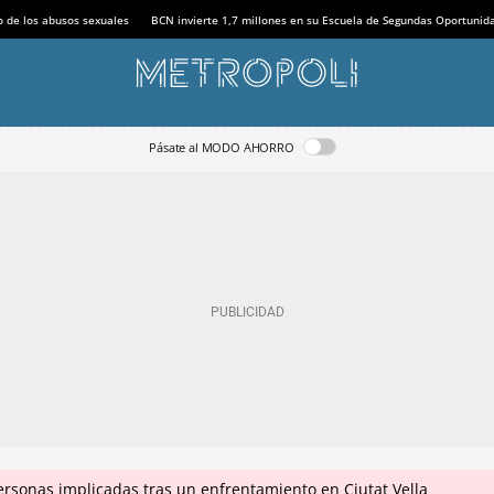
o de los abusos sexuales
BCN invierte 1,7 millones en su Escuela de Segundas Oportunid
Pásate al MODO AHORRO
ersonas implicadas tras un enfrentamiento en Ciutat Vella