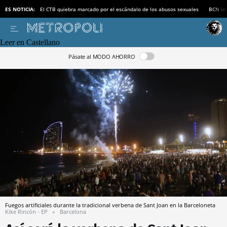
ES NOTICIA:
El CTB quiebra marcado por el escándalo de los abusos sexuales
BCN inv
Leer en Castellano
Pásate al MODO AHORRO
Fuegos artificiales durante la tradicional verbena de Sant Joan en la Barceloneta
Kike Rincón - EP
Barcelona