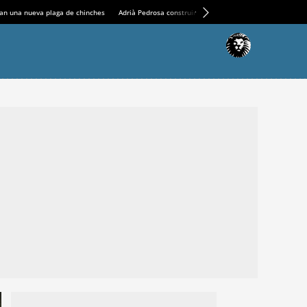
an una nueva plaga de chinches
Adrià Pedrosa construirá la nueva residencia en el Casin