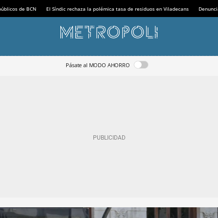
 públicos de BCN
El Síndic rechaza la polémica tasa de residuos en Viladecans
Denunci
Pásate al MODO AHORRO