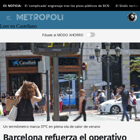
ES NOTICIA:
El ‘complicado’ engranaje tras los pisos públicos de BCN
El Síndic recha
Leer en Castellano
Pásate al MODO AHORRO
Un termómetro marca 37ºC en plena ola de calor de verano
Barcelona refuerza el operativo