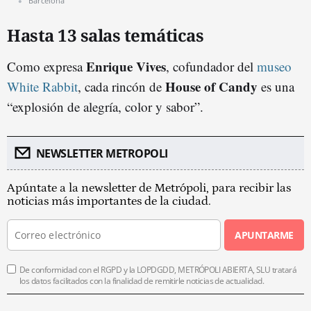
Barcelona
Hasta 13 salas temáticas
Enrique Vives
Como expresa
, cofundador del
museo
House of Candy
White Rabbit
, cada rincón de
es una
“explosión de alegría, color y sabor”.
NEWSLETTER METROPOLI
Apúntate a la newsletter de Metrópoli, para recibir las
noticias más importantes de la ciudad.
APUNTARME
De conformidad con el RGPD y la LOPDGDD, METRÓPOLI ABIERTA, SLU tratará
los datos facilitados con la finalidad de remitirle noticias de actualidad.