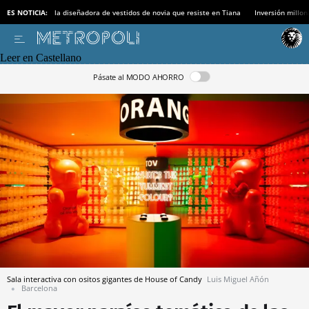
ES NOTICIA:
la diseñadora de vestidos de novia que resiste en Tiana
Inversión millon
Leer en Castellano
Pásate al MODO AHORRO
Sala interactiva con ositos gigantes de House of Candy
Luis Miguel Añón
Barcelona