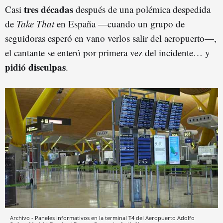
tres décadas
Casi
después de una polémica despedida
de
Take That
en España —cuando un grupo de
seguidoras esperó en vano verlos salir del aeropuerto—,
el cantante se enteró por primera vez del incidente… y
pidió disculpas
.
Archivo - Paneles informativos en la terminal T4 del Aeropuerto Adolfo