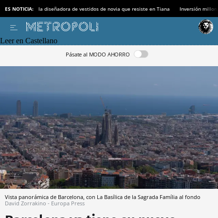
ES NOTICIA:
la diseñadora de vestidos de novia que resiste en Tiana
Inversión millon
Leer en Castellano
Pásate al MODO AHORRO
Vista panorámica de Barcelona, con La Basílica de la Sagrada Família al fondo
David Zorrakino - Europa Press