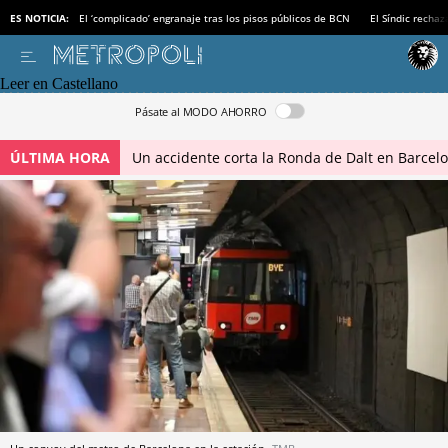
ES NOTICIA:
El ‘complicado’ engranaje tras los pisos públicos de BCN
El Síndic recha
Leer en Castellano
Pásate al MODO AHORRO
ÚLTIMA HORA
Un accidente corta la Ronda de Dalt en Barcel