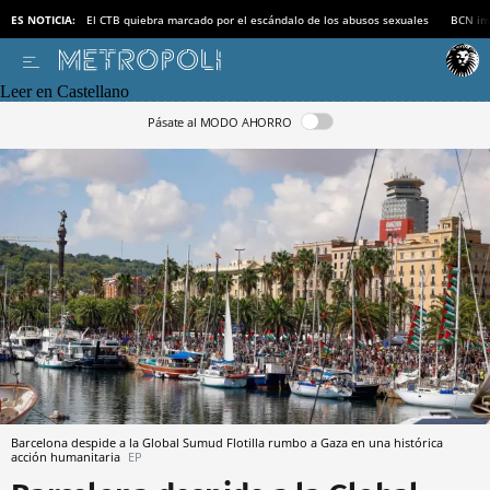
ES NOTICIA:
El CTB quiebra marcado por el escándalo de los abusos sexuales
BCN inv
Leer en Castellano
Pásate al MODO AHORRO
Barcelona despide a la Global Sumud Flotilla rumbo a Gaza en una histórica
acción humanitaria
EP