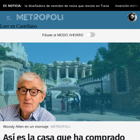
ES NOTICIA:
la diseñadora de vestidos de novia que resiste en Tiana
Inversión millon
Leer en Castellano
Pásate al MODO AHORRO
Woody Allen en un montaje
METROPOLI
Así es la casa que ha comprado