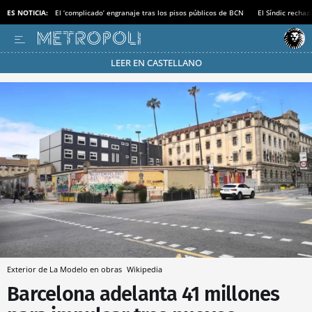
ES NOTICIA:
El ‘complicado’ engranaje tras los pisos públicos de BCN
El Síndic recha
LEER EN CASTELLANO
Pásate al MODO AHORRO
Exterior de La Modelo en obras
Wikipedia
Barcelona adelanta 41 millones