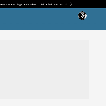
an una nueva plaga de chinches
Adrià Pedrosa construirá la nueva residencia en el Casin