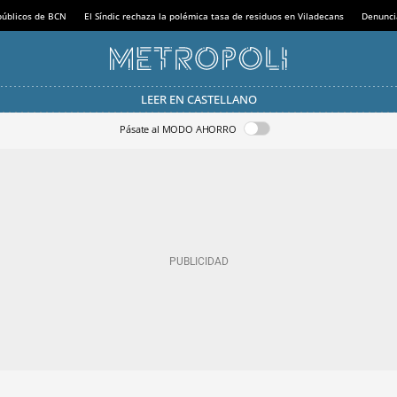
 públicos de BCN
El Síndic rechaza la polémica tasa de residuos en Viladecans
Denunci
LEER EN CASTELLANO
Pásate al MODO AHORRO