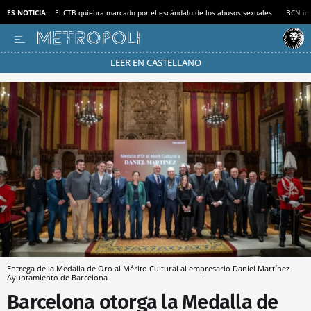
ES NOTICIA:
El CTB quiebra marcado por el escándalo de los abusos sexuales
BCN inv
LEER EN CASTELLANO
Pásate al MODO AHORRO
Entrega de la Medalla de Oro al Mérito Cultural al empresario Daniel Martínez
Ayuntamiento de Barcelona
Barcelona otorga la Medalla de