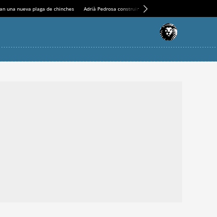
an una nueva plaga de chinches
Adrià Pedrosa construirá la nueva residencia en el Casin