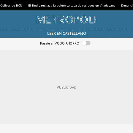
 públicos de BCN
El Síndic rechaza la polémica tasa de residuos en Viladecans
Denunci
LEER EN CASTELLANO
Pásate al MODO AHORRO