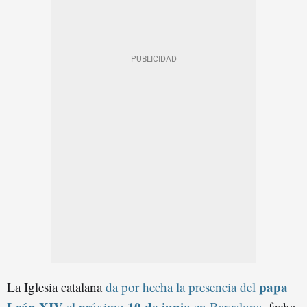
papa
La Iglesia catalana
da por hecha la presencia del
León XIV
10 de junio
el próximo
en Barcelona
, fecha