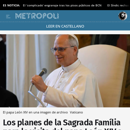
ES NOTICIA:
El ‘complicado’ engranaje tras los pisos públicos de BCN
El Síndic recha
LEER EN CASTELLANO
Pásate al MODO AHORRO
El papa León XIV en una imagen de archivo
Vaticano
Los planes de la Sagrada Família