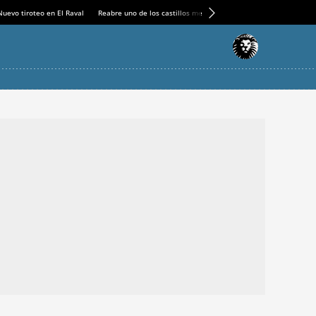
Nuevo tiroteo en El Raval
Reabre uno de los castillos medievales más espectaculares