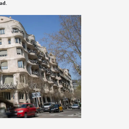
dad
.