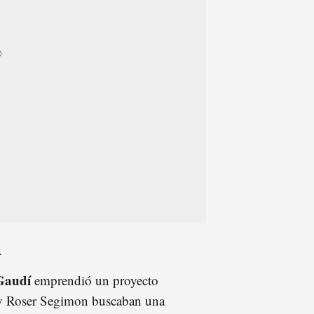
a
Gaudí
emprendió un proyecto
à y Roser Segimon buscaban una