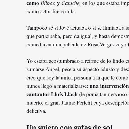
como
y
Bilbao
Caniche
,
en los que estaba im
como actor fuese nula.
Tampoco sé si Jové actuaba o si se limitaba a s
qué participaba, pero da igual, y hasta demost
comedia en una película de Rosa Vergés cuyo tí
Yo estaba acostumbrado a reírme de lo lindo c
sumarse Ángel, pese a su aspecto adusto y des
creo que soy la única persona a la que le cont
u
na intervención
nunca llegó a materializarse:
cantautor Lluís Llach
(le ponía tan nervioso
muerto, el gran Jaume Perich) cuya descripción
delictiva.
Un sujeto con gafas de sol