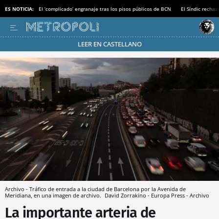
ES NOTICIA:
El ‘complicado’ engranaje tras los pisos públicos de BCN
El Síndic recha
LEER EN CASTELLANO
Pásate al MODO AHORRO
Archivo - Tráfico de entrada a la ciudad de Barcelona por la Avenida de
Meridiana, en una imagen de archivo.
David Zorrakino - Europa Press - Archivo
La importante arteria de