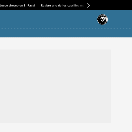
Nuevo tiroteo en El Raval
Reabre uno de los castillos medievales más espectaculares