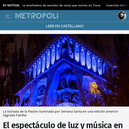
ES NOTICIA:
la diseñadora de vestidos de novia que resiste en Tiana
Inversión millon
LEER EN CASTELLANO
Pásate al MODO AHORRO
La fachada de la Pasión iluminada por Semana Santa en una edición anterior
Sagrada Família
El espectáculo de luz y música en