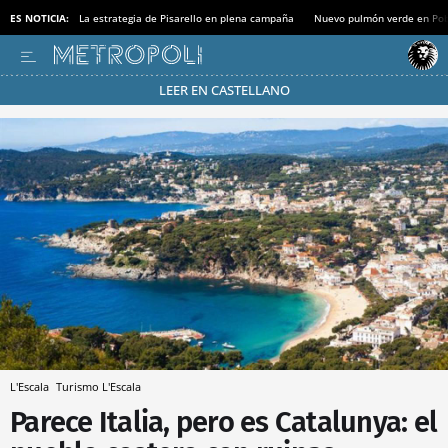
ES NOTICIA:
La estrategia de Pisarello en plena campaña
Nuevo pulmón verde en Po
LEER EN CASTELLANO
Pásate al MODO AHORRO
L'Escala
Turismo L'Escala
Parece Italia, pero es Catalunya: el