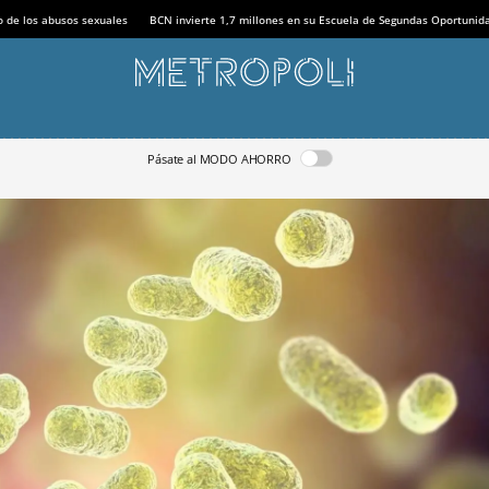
o de los abusos sexuales
BCN invierte 1,7 millones en su Escuela de Segundas Oportunid
Pásate al MODO AHORRO