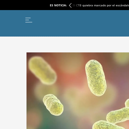
ES NOTICIA:
El CTB quiebra marcado por el escándal