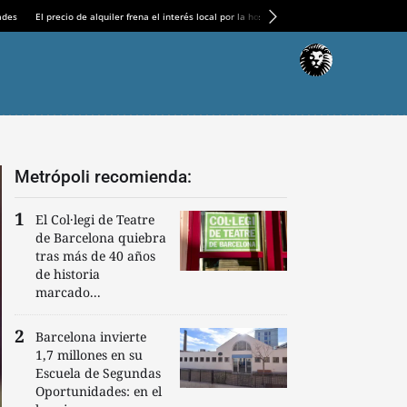
ades
El precio de alquiler frena el interés local por la hostelería
El ‘complicado’ engran
Metrópoli recomienda:
El Col·legi de Teatre
de Barcelona quiebra
tras más de 40 años
de historia
marcado...
Barcelona invierte
1,7 millones en su
Escuela de Segundas
Oportunidades: en el