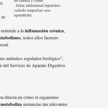
de cabeza y cuello
r.
Dolor abdominal repentino:
cuándo sospechar una
apendicitis
 se
inflamación crónica
 extiende a la
,
etabolismo
, todos ellos factores
oral.
un auténtico regulador biológico”,
efe del Servicio de Aparato Digestivo
ma directa en cómo el organismo
metaboliza
y
sustancias tan relevantes