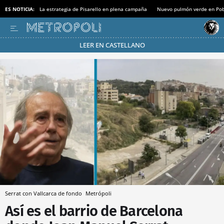
ES NOTICIA:
La estrategia de Pisarello en plena campaña
Nuevo pulmón verde en Po
LEER EN CASTELLANO
Pásate al MODO AHORRO
Serrat con Vallcarca de fondo
Metrópoli
Así es el barrio de Barcelona