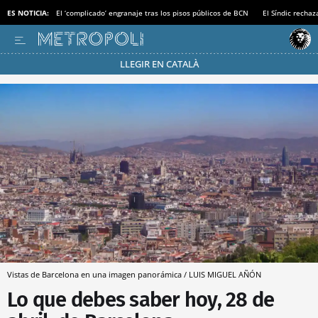
ES NOTICIA:
El ‘complicado’ engranaje tras los pisos públicos de BCN
El Síndic recha
LLEGIR EN CATALÀ
Pásate al MODO AHORRO
Vistas de Barcelona en una imagen panorámica / LUIS MIGUEL AÑÓN
Lo que debes saber hoy, 28 de