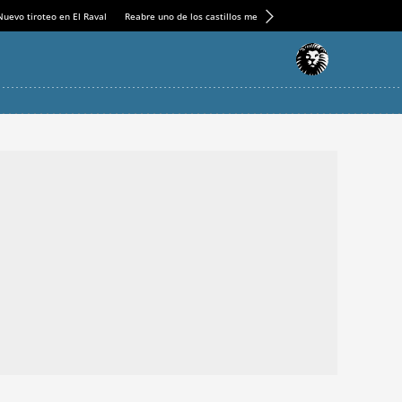
Nuevo tiroteo en El Raval
Reabre uno de los castillos medievales más espectaculares