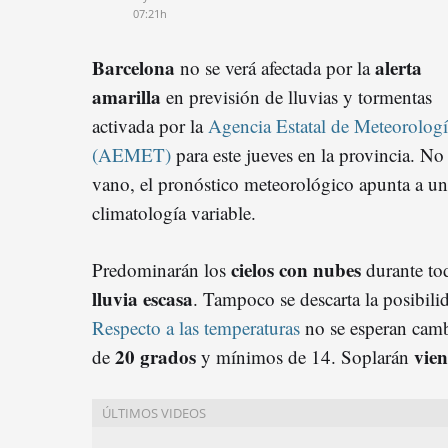
07:21h
Barcelona
alerta
no se verá afectada por la
amarilla
en previsión de lluvias y tormentas
activada por la
Agencia Estatal de Meteorologí
(AEMET)
para este jueves en la provincia. No
vano, el pronóstico meteorológico apunta a u
climatología variable.
cielos con nubes
Predominarán los
durante tod
lluvia escasa
. Tampoco se descarta la posibil
Respecto a las temperaturas
no se esperan camb
20 grados
vien
de
y mínimos de 14. Soplarán