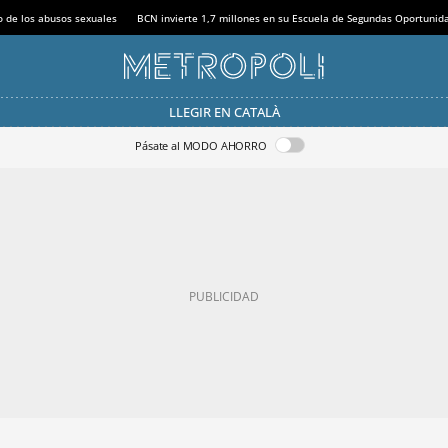
o de los abusos sexuales
BCN invierte 1,7 millones en su Escuela de Segundas Oportunid
LLEGIR EN CATALÀ
Pásate al MODO AHORRO