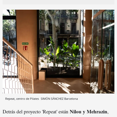
Repeat, centro de Pilates
SIMÓN SÁNCHEZ
Barcelona
Nilou y Mehrazin
Detrás del proyecto 'Repeat'
están
,