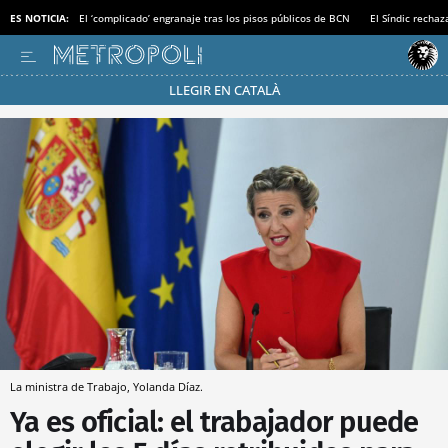
ES NOTICIA:
El ‘complicado’ engranaje tras los pisos públicos de BCN
El Síndic recha
LLEGIR EN CATALÀ
Pásate al MODO AHORRO
La ministra de Trabajo, Yolanda Díaz.
Ya es oficial: el trabajador puede