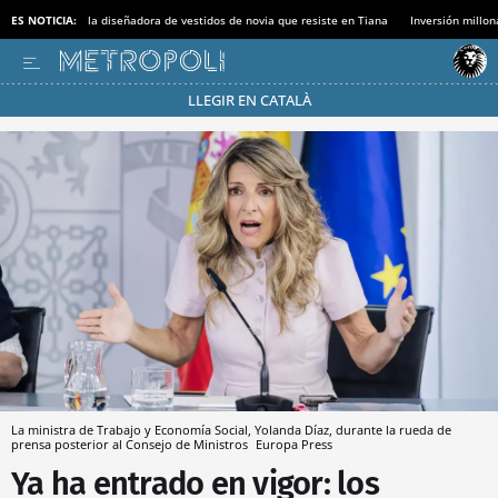
ES NOTICIA:
la diseñadora de vestidos de novia que resiste en Tiana
Inversión millon
LLEGIR EN CATALÀ
Pásate al MODO AHORRO
La ministra de Trabajo y Economía Social, Yolanda Díaz, durante la rueda de
prensa posterior al Consejo de Ministros
Europa Press
Ya ha entrado en vigor: los