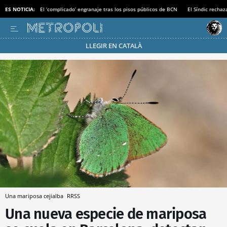
ES NOTICIA:
El ‘complicado’ engranaje tras los pisos públicos de BCN
El Síndic recha
LLEGIR EN CATALÀ
Pásate al MODO AHORRO
Una mariposa cejialba
RRSS
Una nueva especie de mariposa