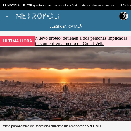
ES NOTICIA:
El CTB quiebra marcado por el escándalo de los abusos sexuales
BCN inv
LLEGIR EN CATALÀ
Pásate al MODO AHORRO
Nuevo tiroteo: detienen a dos personas implicadas
ÚLTIMA HORA
tras un enfrentamiento en Ciutat Vella
Vista panorámica de Barcelona durante un amanecer / ARCHIVO