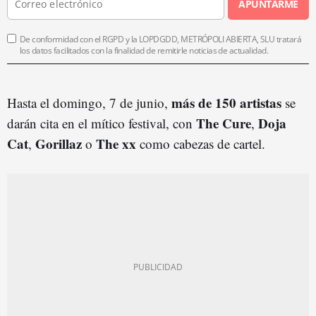
APUNTARME
De conformidad con el RGPD y la LOPDGDD, METRÓPOLI ABIERTA, SLU tratará
los datos facilitados con la finalidad de remitirle noticias de actualidad.
más de 150
artista
s
Hasta el domingo, 7 de junio,
se
The Cure
Doja
darán cita en el mítico festival, con
,
Cat
Gorillaz
The xx
,
o
como cabezas de cartel.