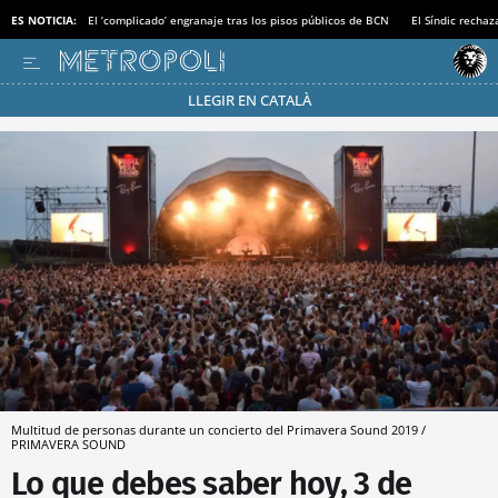
ES NOTICIA:
El ‘complicado’ engranaje tras los pisos públicos de BCN
El Síndic recha
LLEGIR EN CATALÀ
Pásate al MODO AHORRO
Multitud de personas durante un concierto del Primavera Sound 2019 /
PRIMAVERA SOUND
Lo que debes saber hoy, 3 de